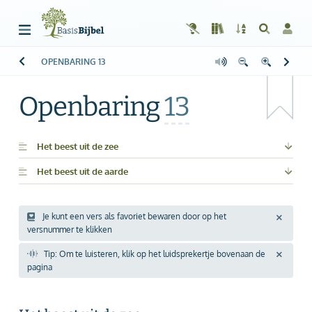
OPENBARING
13
Welkom!
G
Gast
Openbaring
13
Start
Lezen
Het beest uit de zee
Het beest uit de aarde
Zoeken
Boek kiezen
Je kunt een vers als favoriet bewaren door op het
versnummer te klikken
Inloggen
Tip: Om te luisteren, klik op het luidsprekertje bovenaan de
Help
pagina
Info & Contact