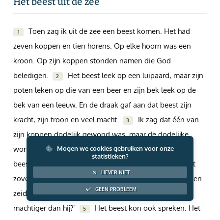
Het beest uit de zee
Giften via PayPal
Toen zag ik uit de zee een beest komen. Het had
1
zeven koppen en tien horens. Op elke hoorn was een
kroon. Op zijn koppen stonden namen die God
beledigen.
Het beest leek op een luipaard, maar zijn
2
poten leken op die van een beer en zijn bek leek op de
bek van een leeuw. En de draak gaf aan dat beest zijn
kracht, zijn troon en veel macht.
Ik zag dat één van
3
zijn koppen dodelijk gewond was, maar de dodelijke
wond genas. Daarom bewonderde de hele wereld het
Mogen we cookies gebruiken voor onze
statistieken?
beest.
En ze aanbaden de draak die aan het beest
4
LIEVER NIET
zoveel macht had gegeven. En ze aanbaden het beest en
GEEN PROBLEEM
zeiden: "Wie is er zó geweldig als dit beest? Wie is er
machtiger dan hij?"
Het beest kon ook spreken. Het
5