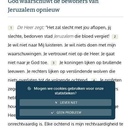
God waarschuwt de bewoners van
Giften via PayPal
Jeruzalem opnieuw
De Heer zegt:
"Het zal slecht met jou aflopen, jij
1
slechte, bedorven stad
Jeruzalem
die bloed vergiet!
2
Je wil niet naar Mij luisteren. Je wil niets doen met mijn
waarschuwingen. Je vertrouwt niet op de Heer. Je gaat
niet naar je God toe.
Je koningen lijken op brullende
3
leeuwen. Je rechters lijken op verslindende wolven die
niets overlaten tot de volgende ochtend.
Je profeten
4
zeggen maar wat. Ze zijn niet trouw aan Mij. Je priesters
Mogen we cookies gebruiken voor onze
statistieken?
hebben het heiligdom bedorven met hun gedrag. Ze
LIEVER NIET
houden zich niet aan mijn wet.
Ik, de rechtvaardige
5
GEEN PROBLEEM
Heer, woon in jou, Jeruzalem. Ik doe nooit iets wat
onrechtvaardig is. Elke ochtend is mijn rechtvaardigheid te