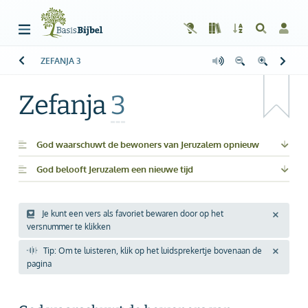
ZEFANJA
3
Welkom!
G
Gast
Zefanja
3
Start
Lezen
God waarschuwt de bewoners van Jeruzalem opnieuw
God belooft Jeruzalem een nieuwe tijd
Zoeken
Boek kiezen
Je kunt een vers als favoriet bewaren door op het
versnummer te klikken
Inloggen
Tip: Om te luisteren, klik op het luidsprekertje bovenaan de
Help
pagina
Info & Contact