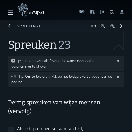
SPREUKEN
23
Welkom!
G
Gast
Spreuken
23
Start
Lezen
Je kunt een vers als favoriet bewaren door op het
versnummer te klikken
Zoeken
Tip: Om te luisteren, klik op het luidsprekertje bovenaan de
pagina
Boek kiezen
Inloggen
Dertig spreuken van wijze mensen
(vervolg)
Help
Info & Contact
Als je bij een heerser aan tafel zit,
1