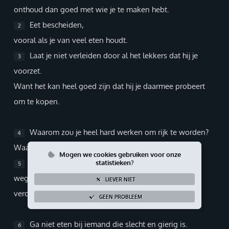
onthoud dan goed met wie je te maken hebt.
Giften via PayPal
Eet bescheiden,
2
vooral als je van veel eten houdt.
Laat je niet verleiden door al het lekkers dat hij je
3
voorzet.
Want het kan heel goed zijn dat hij je daarmee probeert
om te kopen.
Waarom zou je heel hard werken om rijk te worden?
4
Waarom erover piekeren hoe je rijk kan worden?
Mogen we cookies gebruiken voor onze
Want plotseling zal je rijkdom vleugels krijgen en
statistieken?
5
wegvliegen,
LIEVER NIET
verdwijnen als een wegschietende arend.
GEEN PROBLEEM
Ga niet eten bij iemand die slecht en gierig is.
6