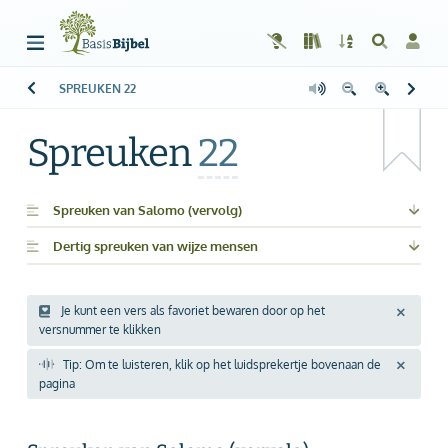
SPREUKEN
22
Welkom!
G
Gast
Spreuken
22
Start
Lezen
Spreuken van Salomo (vervolg)
Dertig spreuken van wijze mensen
Zoeken
Boek kiezen
Je kunt een vers als favoriet bewaren door op het
versnummer te klikken
Inloggen
Tip: Om te luisteren, klik op het luidsprekertje bovenaan de
Help
pagina
Info & Contact