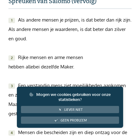
Spreuken van Salomo (vervolg)
Giften via PayPal
Als andere mensen je prijzen, is dat beter dan rijk zijn.
1
Als andere mensen je waarderen, is dat beter dan zilver
en goud.
Rijke mensen en arme mensen
2
hebben allebei dezelfde Maker.
Een verstandig mens ziet moeilijkheden aankomen
3
en zorgt dat hij in veiligheid komt.
Mogen we cookies gebruiken voor onze
statistieken?
Maar slechte mensen gaan maar door en worden
LIEVER NIET
gestraft.
GEEN PROBLEEM
Mensen die bescheiden zijn en diep ontzag voor de
4