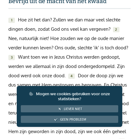
Bevrijd uit de macht van het kwaad
Giften via PayPal
Hoe zit het dan? Zullen we dan maar veel slechte
1
dingen doen, zodat God ons veel kan vergeven?
2
Nee, natuurlijk niet! Hoe zouden we op de oude manier
verder kunnen leven? Ons oude, slechte 'ik' is toch dood?
Want toen we in Jezus Christus werden gedoopt,
3
werden we allemaal in zijn dood ondergedompeld. Zijn
dood werd ook onze dood.
Door de doop zijn we
4
dus samen met Hem gestorven en begraven. En Christus
werd na zijn dood weer levend gemaakt door de macht
Mogen we cookies gebruiken voor onze
statistieken?
en majesteit van de Vader. Net zo zijn ook wij uit de dood
LIEVER NIET
teruggeroepen en levend gemaakt. We hebben een heel
GEEN PROBLEEM
nieuw leven gekregen!
Net zoals we één geheel met
5
Hem zijn geworden in zijn dood, zijn we ook één geheel