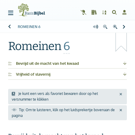
ROMEINEN
6
Welkom!
G
Gast
Romeinen
6
Start
Lezen
Bevrijd uit de macht van het kwaad
Vrijheid of slavernij
Zoeken
Boek kiezen
Je kunt een vers als favoriet bewaren door op het
versnummer te klikken
Inloggen
Tip: Om te luisteren, klik op het luidsprekertje bovenaan de
Help
pagina
Info & Contact