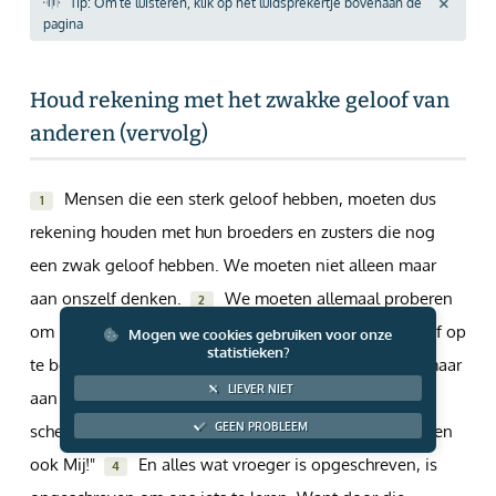
Tip: Om te luisteren, klik op het luidsprekertje bovenaan de
Giften via PayPal
pagina
Houd rekening met het zwakke geloof van
anderen (vervolg)
Mensen die een sterk geloof hebben, moeten dus
1
rekening houden met hun broeders en zusters die nog
een zwak geloof hebben. We moeten niet alleen maar
aan onszelf denken.
We moeten allemaal proberen
2
om het beste voor de anderen te zoeken en hun geloof op
Mogen we cookies gebruiken voor onze
statistieken?
te bouwen.
Want ook Christus heeft niet alleen maar
3
LIEVER NIET
aan Zichzelf gedacht. Maar er staat
in de Boeken
: "De
GEEN PROBLEEM
scheldwoorden waarmee de mensen U beledigen, raken
ook Mij!"
En alles wat vroeger is opgeschreven, is
4