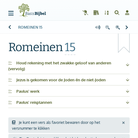
ROMEINEN
15
Welkom!
G
Gast
Romeinen
15
Start
Lezen
Houd rekening met het zwakke geloof van anderen
(vervolg)
Zoeken
Jezus is gekomen voor de Joden én de niet-Joden
Boek kiezen
Paulus' werk
Paulus' reisplannen
Inloggen
Help
Je kunt een vers als favoriet bewaren door op het
versnummer te klikken
Info & Contact