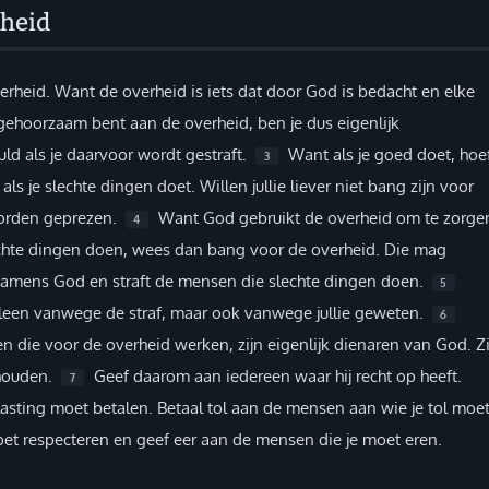
heid
rheid. Want de overheid is iets dat door God is bedacht en elke
gehoorzaam bent aan de overheid, ben je dus eigenlijk
ld als je daarvoor wordt gestraft.
Want als je goed doet, hoe
3
als je slechte dingen doet. Willen jullie liever niet bang zijn voor
worden geprezen.
Want God gebruikt de overheid om te zorge
4
 slechte dingen doen, wees dan bang voor de overheid. Die mag
 namens God en straft de mensen die slechte dingen doen.
5
lleen vanwege de straf, maar ook vanwege jullie geweten.
6
n die voor de overheid werken, zijn eigenlijk dienaren van God. Zi
 houden.
Geef daarom aan iedereen waar hij recht op heeft.
7
asting moet betalen. Betaal tol aan de mensen aan wie je tol moe
oet respecteren en geef eer aan de mensen die je moet eren.