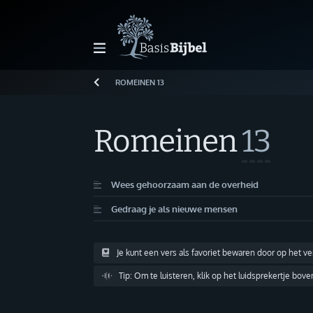
ROMEINEN
13
Welkom!
G
Gast
Romeinen
13
Start
Wees gehoorzaam aan de overheid
Gedraag je als nieuwe mensen
Lezen
Zoeken
Je kunt een vers als favoriet bewaren door op het v
Tip: Om te luisteren, klik op het luidsprekertje bov
Boek kiezen