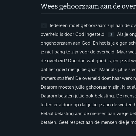
Wees gehoorzaam aan de over
Inloggen
Help
Iedereen moet gehoorzaam zijn aan de ove
1
overheid is door God ingesteld.
Als je on
2
Info & Contact
ongehoorzaam aan God. En het is je eigen schu
je niet bang te zijn voor de overheid. Maar wel 
Giften via PayPal
de overheid? Doe dan wat goed is, en je zal 
dat het goed met jullie gaat. Maar als jullie
immers straffen! De overheid doet haar werk
Daarom moeten jullie gehoorzaam zijn. Niet a
Daarom betalen jullie ook belasting. De mense
letten er aldoor op dat jullie je aan de wetten
Betaal belasting aan de mensen aan wie je bel
betalen. Geef respect aan de mensen die je m