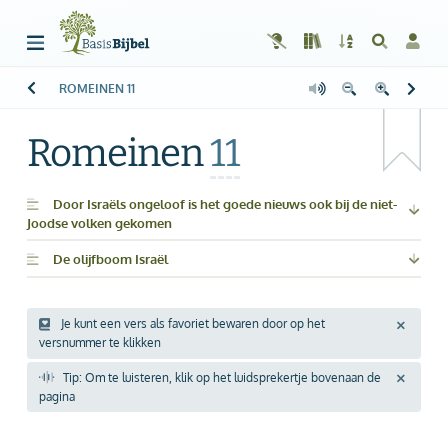
ROMEINEN
11
Welkom!
G
Gast
Romeinen
11
Start
Lezen
Door Israëls ongeloof is het goede nieuws ook bij de niet-
Joodse volken gekomen
Zoeken
De olijfboom Israël
Boek kiezen
Je kunt een vers als favoriet bewaren door op het
Inloggen
versnummer te klikken
Tip: Om te luisteren, klik op het luidsprekertje bovenaan de
Help
pagina
Info & Contact