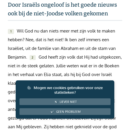
Door Israëls ongeloof is het goede nieuws
Giften via PayPal
ook bij de niet-Joodse volken gekomen
Wil God nu dan niets meer met zijn volk te maken
1
hebben? Nee, dat is het niet! Ik ben zelf immers een
Israëliet, uit de familie van Abraham en uit de stam van
Benjamin.
God heeft zijn volk dat Hij had uitgekozen,
2
niet in de steek gelaten. Jullie weten wat er in de Boeken
in het verhaal van Elia staat, als hij bij God over Israël
klaagt.
Hij zegt: "Heer, ze hebben uw profeten
3
Mogen we cookies gebruiken voor onze
gedood en uw altaren afgebroken. Ik ben alleen
statistieken?
overgebleven, en mij willen ze vermoorden."
Wat
4
LIEVER NIET
antwoordde God hem toen? Hij zei: "Ik heb ervoor
GEEN PROBLEEM
gezorgd dat er 7000 mannen overbleven. Zij zijn trouw
aan Mij gebleven. Zij hebben niet geknield voor de god