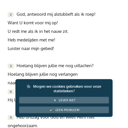
Giften via PayPal
God, antwoord mij alstublieft als ik roep!
2
Want U komt voor mij op!
U redt me als ik in het nauw zit.
Heb medelijden met me!
Luister naar mijn gebed!
Hoelang blijven jullie me nog uitlachen?
3
Hoelang blijven jullie nog verlangen
naar dingen die eigenlijk niet belangrijk zijn?
Mogen we cookies gebruiken voor onze
Weet dat de Heer heel veel van mij houdt.
statistieken?
4
Hij luistert als ik Hem om hulp roep.
LIEVER NIET
GEEN PROBLEEM
Heb ontzag voor God en wees Hem niet
5
ongehoorzaam.