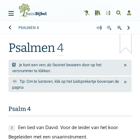
PSALMEN
4
Welkom!
G
Gast
Psalmen
4
Start
Lezen
Je kunt een vers als favoriet bewaren door op het
versnummer te klikken
Zoeken
Tip: Om te luisteren, klik op het luidsprekertje bovenaan de
pagina
Boek kiezen
Inloggen
Psalm 4
Help
Een lied van David. Voor de leider van het koor.
1
Info & Contact
Begeleiden met een snaarinstrument.