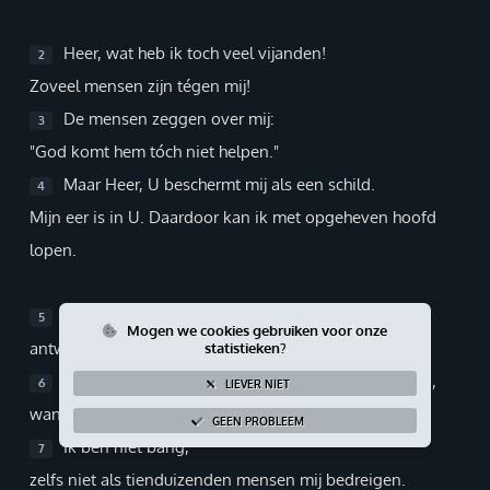
Giften via PayPal
Heer, wat heb ik toch veel vijanden!
2
Zoveel mensen zijn tégen mij!
De mensen zeggen over mij:
3
"God komt hem tóch niet helpen."
Maar Heer, U beschermt mij als een schild.
4
Mijn eer is in U. Daardoor kan ik met opgeheven hoofd
lopen.
Als ik de Heer om hulp roep,
5
Mogen we cookies gebruiken voor onze
antwoordt Hij mij vanaf zijn heilige berg.
statistieken?
Ik kan rustig gaan slapen en weer wakker worden,
6
LIEVER NIET
want de Heer zorgt voor mij.
GEEN PROBLEEM
Ik ben niet bang,
7
zelfs niet als tienduizenden mensen mij bedreigen.