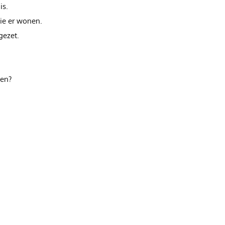
is.
ie er wonen.
gezet.
en?