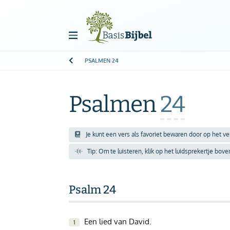
PSALMEN
24
Welkom!
G
Gast
Psalmen
24
Start
Je kunt een vers als favoriet bewaren door op het v
Tip: Om te luisteren, klik op het luidsprekertje bov
Lezen
Zoeken
Psalm 24
Boek kiezen
Een lied van David.
1