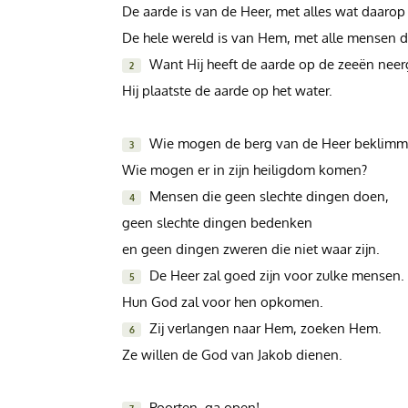
De aarde is van de Heer, met alles wat daarop 
Inloggen
De hele wereld is van Hem, met alle mensen d
Want Hij heeft de aarde op de zeeën neer
2
Help
Hij plaatste de aarde op het water.
Info & Contact
Wie mogen de berg van de Heer beklimm
3
Wie mogen er in zijn heiligdom komen?
Giften via PayPal
Mensen die geen slechte dingen doen,
4
geen slechte dingen bedenken
en geen dingen zweren die niet waar zijn.
De Heer zal goed zijn voor zulke mensen.
5
Hun God zal voor hen opkomen.
Zij verlangen naar Hem, zoeken Hem.
6
Ze willen de God van Jakob dienen.
Poorten, ga open!