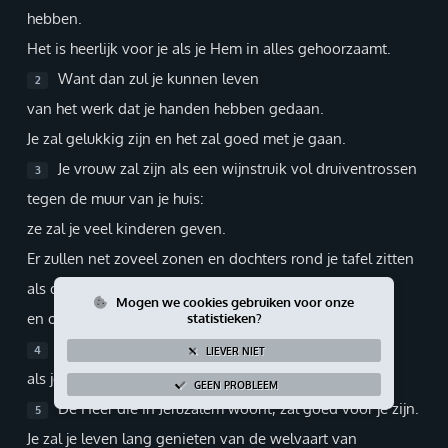
hebben.
Giften via PayPal
Het is heerlijk voor je als je Hem in alles gehoorzaamt.
Want dan zul je kunnen leven
2
van het werk dat je handen hebben gedaan.
Je zal gelukkig zijn en het zal goed met je gaan.
Je vrouw zal zijn als een wijnstruik vol druiventrossen
3
tegen de muur van je huis:
ze zal je veel kinderen geven.
Er zullen net zoveel zonen en dochters rond je tafel zitten
als dat er druiventrossen zitten aan een wijnstruik
Mogen we cookies gebruiken voor onze
en olijven aan een olijfboom.
statistieken?
Zó goed zal de Heer voor je zijn
4
LIEVER NIET
als je diep ontzag voor Hem hebt.
GEEN PROBLEEM
De Heer die in Jeruzalem woont, zal goed voor je zijn.
5
Je zal je leven lang genieten van de welvaart van