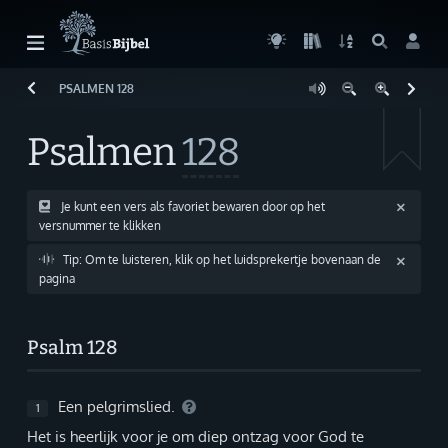
PSALMEN
128
Welkom!
G
Gast
Psalmen
128
Start
Lezen
Je kunt een vers als favoriet bewaren door op het
versnummer te klikken
Zoeken
Tip: Om te luisteren, klik op het luidsprekertje bovenaan de
pagina
Boek kiezen
Inloggen
Psalm 128
Help
Een pelgrimslied.
1
Info & Contact
Het is heerlijk voor je om diep ontzag voor God te