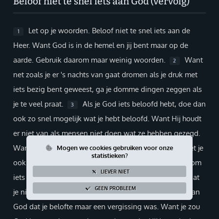
Beloof niet te snel iets aan God (vervolg)
Giften via PayPal
Let op je woorden. Beloof niet te snel iets aan de
1
Heer. Want God is in de hemel en jij bent maar op de
aarde. Gebruik daarom maar weinig woorden.
Want
2
net zoals je er 's nachts van gaat dromen als je druk met
iets bezig bent geweest, ga je domme dingen zeggen als
je te veel praat.
Als je God iets beloofd hebt, doe dan
3
ook zo snel mogelijk wat je hebt beloofd. Want Hij houdt
er niet van als mensen niet doen wat ze hebben gezegd.
Want dan ben je een dwaas. Wat je beloofd hebt, moet je
Mogen we cookies gebruiken voor onze
statistieken?
ook doen.
Het is beter om niets te beloven, dan om
4
LIEVER NIET
iets te beloven en het niet te doen.
Zorg ervoor dat
5
GEEN PROBLEEM
je niets verkeerds zegt. En zeg niet tegen de priester van
God dat je belofte maar een vergissing was. Want je zou