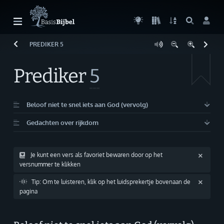
PREDIKER
5
Welkom!
G
Gast
Prediker
5
Start
Lezen
Beloof niet te snel iets aan God (vervolg)
Gedachten over rijkdom
Zoeken
Boek kiezen
Je kunt een vers als favoriet bewaren door op het
versnummer te klikken
Inloggen
Tip: Om te luisteren, klik op het luidsprekertje bovenaan de
Help
pagina
Info & Contact