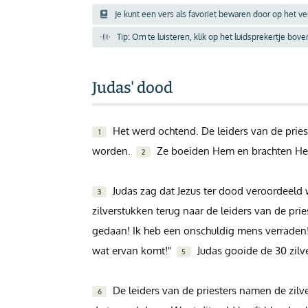
Je kunt een vers als favoriet bewaren door op het v
Inloggen
Tip: Om te luisteren, klik op het luidsprekertje bov
Help
Judas' dood
Info & Contact
Het werd ochtend. De leiders van de pries
Giften via PayPal
1
worden.
Ze boeiden Hem en brachten Hem
2
Judas zag dat Jezus ter dood veroordeeld w
3
zilverstukken terug naar de leiders van de prie
gedaan! Ik heb een onschuldig mens verraden!"
wat ervan komt!"
Judas gooide de 30 zilve
5
De leiders van de priesters namen de zilv
6