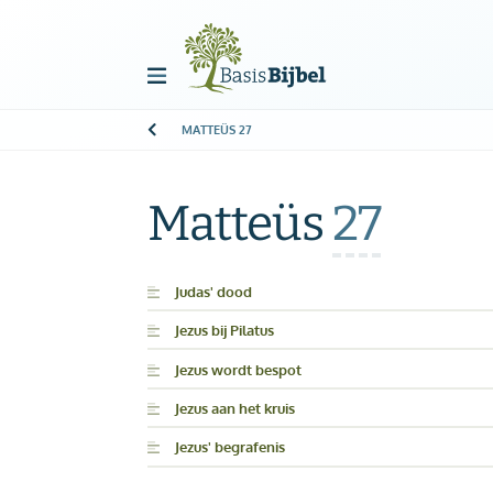
MATTEÜS
27
Welkom!
G
Gast
Matteüs
27
Start
Judas' dood
Jezus bij Pilatus
Lezen
Jezus wordt bespot
Zoeken
Jezus aan het kruis
Jezus' begrafenis
Boek kiezen