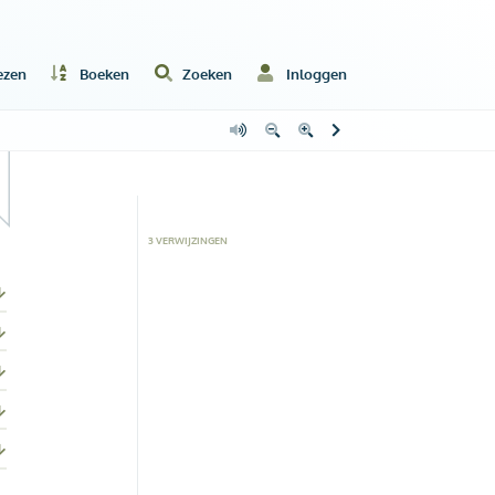
ezen
Boeken
Zoeken
Inloggen
3
VERWIJZING
EN