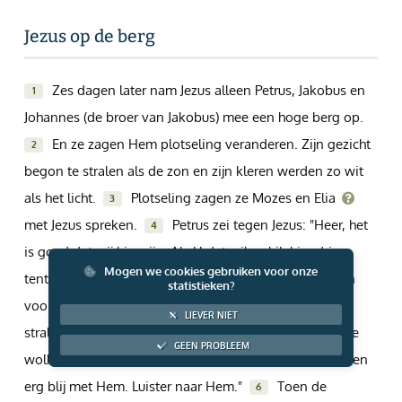
Giften via PayPal
Jezus op de berg
Zes dagen later nam Jezus alleen Petrus, Jakobus en
1
Johannes (de broer van Jakobus) mee een hoge berg op.
En ze zagen Hem plotseling veranderen. Zijn gezicht
2
begon te stralen als de zon en zijn kleren werden zo wit
als het licht.
Plotseling zagen ze Mozes en Elia
3
met Jezus spreken.
Petrus zei tegen Jezus: "Heer, het
4
is goed dat wij hier zijn. Als U dat wil, zal ik hier drie
Mogen we cookies gebruiken voor onze
tenten neerzetten. Eén voor U, één voor Mozes en één
statistieken?
voor Elia."
Op datzelfde moment kwam er een
5
LIEVER NIET
stralende wolk om hen heen. En een stem zei vanuit de
GEEN PROBLEEM
wolk: "Dit is mijn Zoon, van wie Ik heel veel houd. Ik ben
erg blij met Hem. Luister naar Hem."
Toen de
6