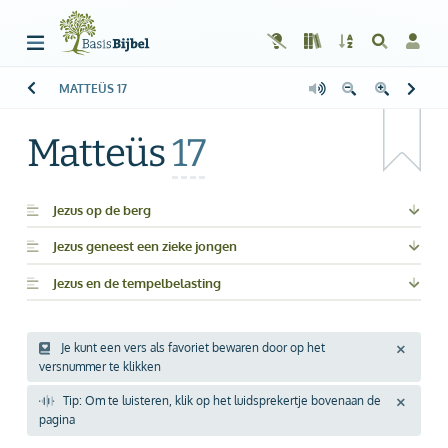
MATTEÜS
17
Welkom!
G
Gast
Matteüs
17
Start
Lezen
Jezus op de berg
Jezus geneest een zieke jongen
Zoeken
Jezus en de tempelbelasting
Boek kiezen
Inloggen
Je kunt een vers als favoriet bewaren door op het
versnummer te klikken
Help
Tip: Om te luisteren, klik op het luidsprekertje bovenaan de
pagina
Info & Contact