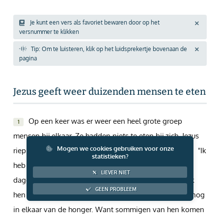
Giften via PayPal
Je kunt een vers als favoriet bewaren door op het
versnummer te klikken
Tip: Om te luisteren, klik op het luidsprekertje bovenaan de
pagina
Jezus geeft weer duizenden mensen te eten
Op een keer was er weer een heel grote groep
1
mensen bij elkaar. Ze hadden niets te eten bij zich. Jezus
Mogen we cookies gebruiken voor onze
riep zijn leerlingen naar Zich toe en zei tegen hen:
"Ik
2
statistieken?
heb medelijden met al die mensen. Ze zijn nu al drie
LIEVER NIET
dagen bij Mij en hebben niets meer te eten.
Als Ik
3
GEEN PROBLEEM
hen zonder eten naar huis stuur, zakken ze onderweg nog
in elkaar van de honger. Want sommigen van hen komen