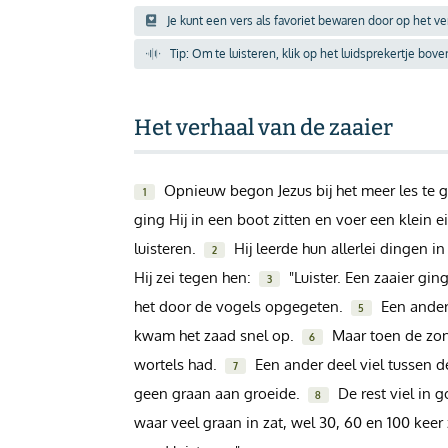
Je kunt een vers als favoriet bewaren door op het v
Inloggen
Tip: Om te luisteren, klik op het luidsprekertje bov
Help
Het verhaal van de zaaier
Info & Contact
Opnieuw begon Jezus bij het meer les te
Giften via PayPal
1
ging Hij in een boot zitten en voer een klein
luisteren.
Hij leerde hun allerlei dingen i
2
Hij zei tegen hen:
"Luister. Een zaaier gin
3
het door de vogels opgegeten.
Een ander 
5
kwam het zaad snel op.
Maar toen de zon
6
wortels had.
Een ander deel viel tussen de
7
geen graan aan groeide.
De rest viel in 
8
waar veel graan in zat, wel 30, 60 en 100 keer