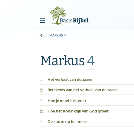
MARKUS
4
Welkom!
G
Gast
Markus
4
Start
Het verhaal van de zaaier
Betekenis van het verhaal van de zaaier
Lezen
Hoe je moet luisteren
Zoeken
Hoe het Koninkrijk van God groeit
De storm op het meer
Boek kiezen