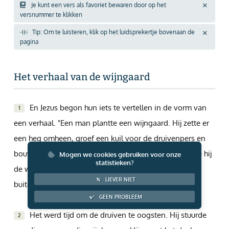
Je kunt een vers als favoriet bewaren door op het
Giften via PayPal
versnummer te klikken
Tip: Om te luisteren, klik op het luidsprekertje bovenaan de
pagina
Het verhaal van de wijngaard
En Jezus begon hun iets te vertellen in de vorm van
1
een verhaal. "Een man plantte een wijngaard. Hij zette er
een heg omheen, groef een kuil voor de druivenpers en
bouwde een wachttoren. Toen hij klaar was, verhuurde hij
Mogen we cookies gebruiken voor onze
statistieken?
de wijngaard aan wijnboeren en ging naar het
LIEVER NIET
buitenland.
GEEN PROBLEEM
Het werd tijd om de druiven te oogsten. Hij stuurde
2