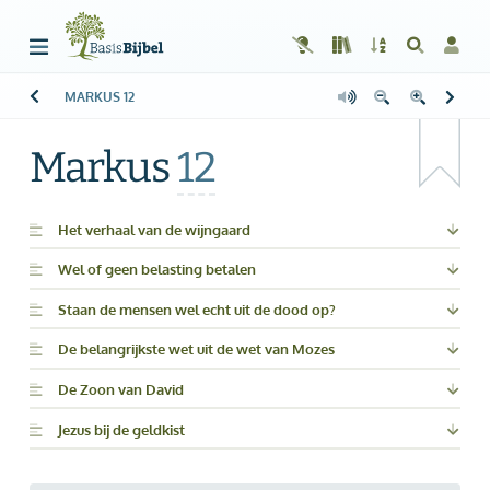
MARKUS
12
Welkom!
G
Gast
Markus
12
Start
Lezen
Het verhaal van de wijngaard
Wel of geen belasting betalen
Zoeken
Staan de mensen wel echt uit de dood op?
Boek kiezen
De belangrijkste wet uit de wet van Mozes
Inloggen
De Zoon van David
Help
Jezus bij de geldkist
Info & Contact