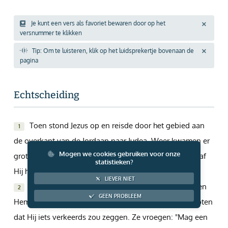
Giften via PayPal
Je kunt een vers als favoriet bewaren door op het
versnummer te klikken
Tip: Om te luisteren, klik op het luidsprekertje bovenaan de
pagina
Echtscheiding
Toen stond Jezus op en reisde door het gebied aan
1
de overkant van de Jordaan naar Judea. Weer kwamen er
Mogen we cookies gebruiken voor onze
grote groepen mensen naar Hem toe. En zoals altijd gaf
statistieken?
Hij hun les.
LIEVER NIET
Er kwamen ook Farizeeërs naar Hem toe. Ze wilden
2
GEEN PROBLEEM
Hem met een strikvraag in de val laten lopen. Ze hoopten
dat Hij iets verkeerds zou zeggen. Ze vroegen: "Mag een