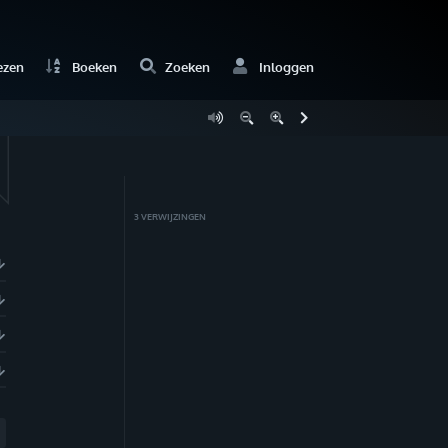
ezen
Boeken
Zoeken
Inloggen
3
VERWIJZING
EN