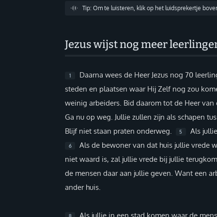
Tip: Om te luisteren, klik op het luidsprekertje bov
Inloggen
Help
Jezus wijst nog meer leerlinge
Info & Contact
Daarna wees de Heer Jezus nog 70 leerling
1
steden en plaatsen waar Hij Zelf nog zou ko
Giften via PayPal
weinig arbeiders. Bid daarom tot de Heer van 
Ga nu op weg. Jullie zullen zijn als schapen t
Blijf niet staan praten onderweg.
Als julli
5
Als de bewoner van dat huis jullie vrede wa
6
niet waard is, zal jullie vrede bij jullie terugk
de mensen daar aan jullie geven. Want een arb
ander huis.
Als jullie in een stad komen waar de mense
8