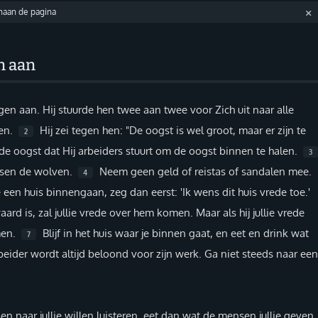
enaan de pagina
n aan
en aan. Hij stuurde hen twee aan twee voor Zich uit naar alle
men.
Hij zei tegen hen: "De oogst is wel groot, maar er zijn te
2
de oogst dat Hij arbeiders stuurt om de oogst binnen te halen.
3
ussen de wolven.
Neem geen geld of reistas of sandalen mee.
4
e een huis binnengaan, zeg dan eerst: 'Ik wens dit huis vrede toe.'
ard is, zal jullie vrede over hem komen. Maar als hij jullie vrede
omen.
Blijf in het huis waar je binnen gaat, en eet en drink wat
7
eider wordt altijd beloond voor zijn werk. Ga niet steeds naar ee
n naar jullie willen luisteren, eet dan wat de mensen jullie geven.