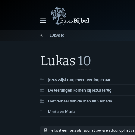
LUKAS
10
Welkom!
G
Gast
Lukas
10
Start
Jezus wijst nog meer leerlingen aan
De leerlingen komen bij Jezus terug
Lezen
Het verhaal van de man uit Samaria
Zoeken
Marta en Maria
Boek kiezen
Je kunt een vers als favoriet bewaren door op het v