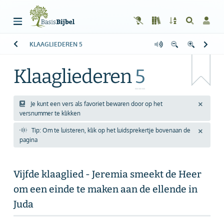
KLAAGLIEDEREN
5
Welkom!
G
Gast
Klaagliederen
5
Start
Lezen
Je kunt een vers als favoriet bewaren door op het
versnummer te klikken
Zoeken
Tip: Om te luisteren, klik op het luidsprekertje bovenaan de
pagina
Boek kiezen
Inloggen
Vijfde klaaglied - Jeremia smeekt de Heer
om een einde te maken aan de ellende in
Help
Juda
Info & Contact