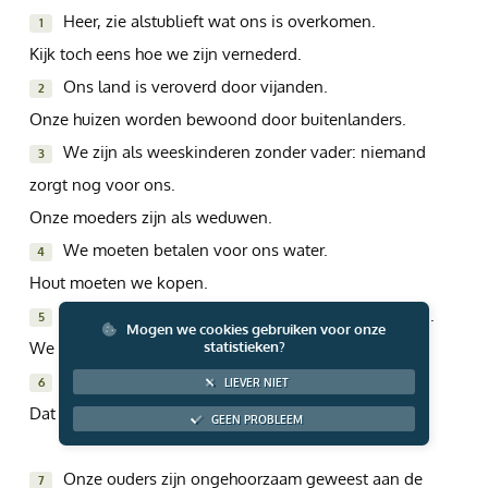
Heer, zie alstublieft wat ons is overkomen.
Giften via PayPal
1
Kijk toch eens hoe we zijn vernederd.
Ons land is veroverd door vijanden.
2
Onze huizen worden bewoond door buitenlanders.
We zijn als weeskinderen zonder vader: niemand
3
zorgt nog voor ons.
Onze moeders zijn als weduwen.
We moeten betalen voor ons water.
4
Hout moeten we kopen.
Wij worden aldoor opgejaagd door onze vijanden.
5
Mogen we cookies gebruiken voor onze
We moeten voor hen zwoegen en krijgen nooit rust.
statistieken?
We hebben Egypte en Assur om hulp gevraagd.
6
LIEVER NIET
Dat is de enige manier om nog eten te krijgen.
GEEN PROBLEEM
Onze ouders zijn ongehoorzaam geweest aan de
7