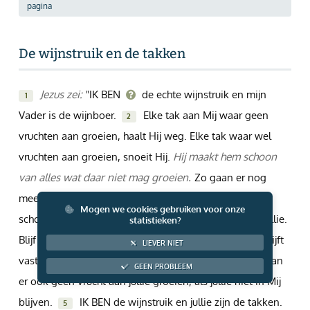
pagina
Giften via PayPal
De wijnstruik en de takken
Jezus zei:
"IK BEN
de echte wijnstruik en mijn
1
Vader is de wijnboer.
Elke tak aan Mij waar geen
2
vruchten aan groeien, haalt Hij weg. Elke tak waar wel
vruchten aan groeien, snoeit Hij.
Hij maakt hem schoon
van alles wat daar niet mag groeien.
Zo gaan er nog
meer vruchten aan die tak groeien.
Jullie zijn al
3
Mogen we cookies gebruiken voor onze
schoon door wat Ik jullie heb gezegd.
Ik blijf in jullie.
statistieken?
4
Blijf nu ook in Mij. Als een tak niet aan de wijnstruik blijft
LIEVER NIET
vastzitten, kunnen er geen vruchten aan groeien. Zo kan
GEEN PROBLEEM
er ook geen vrucht aan jullie groeien, als jullie niet in Mij
blijven.
IK BEN de wijnstruik en jullie zijn de takken.
5