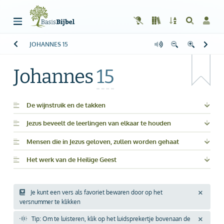
JOHANNES
15
Welkom!
G
Gast
Johannes
15
Start
Lezen
De wijnstruik en de takken
Jezus beveelt de leerlingen van elkaar te houden
Zoeken
Mensen die in Jezus geloven, zullen worden gehaat
Boek kiezen
Het werk van de Heilige Geest
Inloggen
Help
Je kunt een vers als favoriet bewaren door op het
versnummer te klikken
Info & Contact
Tip: Om te luisteren, klik op het luidsprekertje bovenaan de