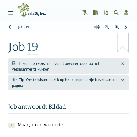
JOB
19
Welkom!
G
Gast
Job
19
Start
Lezen
Je kunt een vers als favoriet bewaren door op het
versnummer te klikken
Zoeken
Tip: Om te luisteren, klik op het luidsprekertje bovenaan de
pagina
Boek kiezen
Inloggen
Job antwoordt Bildad
Help
Maar Job antwoordde:
1
Info & Contact