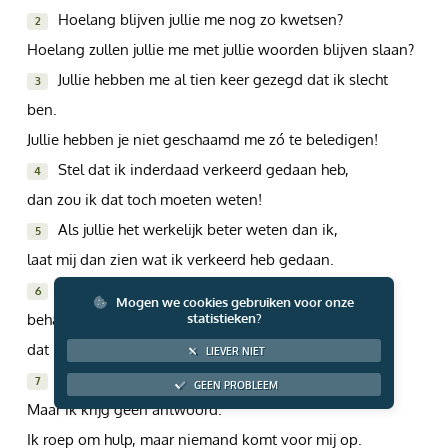
Hoelang blijven jullie me nog zo kwetsen?
Giften via PayPal
2
Hoelang zullen jullie me met jullie woorden blijven slaan?
Jullie hebben me al tien keer gezegd dat ik slecht
3
ben.
Jullie hebben je niet geschaamd me zó te beledigen!
Stel dat ik inderdaad verkeerd gedaan heb,
4
dan zou ik dat toch moeten weten!
Als jullie het werkelijk beter weten dan ik,
5
laat mij dan zien wat ik verkeerd heb gedaan.
Kom, geef toch toe dat God me oneerlijk heeft
6
Mogen we cookies gebruiken voor onze
behandeld,
statistieken?
dat Hij mij zonder reden in zijn net heeft gevangen.
LIEVER NIET
Ik schreeuw het uit: "Help me!"
7
GEEN PROBLEEM
Maar ik krijg geen antwoord.
Ik roep om hulp, maar niemand komt voor mij op.