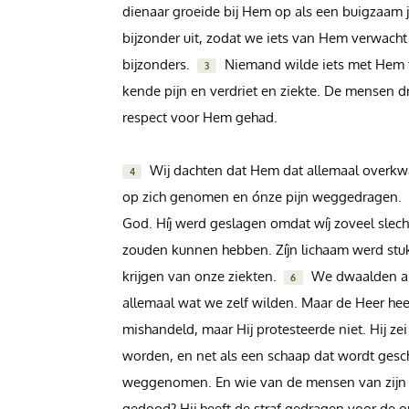
dienaar groeide bij Hem op als een buigzaam jo
Inloggen
bijzonder uit, zodat we iets van Hem verwac
bijzonders.
Niemand wilde iets met Hem te
3
Help
kende pijn en verdriet en ziekte. De mensen
respect voor Hem gehad.
Info & Contact
Wij dachten dat Hem dat allemaal overkwa
4
Giften via PayPal
op zich genomen en ónze pijn weggedragen.
God. Híj werd geslagen omdat wíj zoveel slech
zouden kunnen hebben. Zíjn lichaam werd stu
krijgen van onze ziekten.
We dwaalden al
6
allemaal wat we zelf wilden. Maar de Heer h
mishandeld, maar Hij protesteerde niet. Hij ze
worden, en net als een schaap dat wordt ges
weggenomen. En wie van de mensen van zijn tij
gedood? Hij heeft de straf gedragen voor de