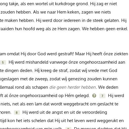
ng takje, als een wortel uit kurkdroge grond. Hij zag er niet
ht zouden hebben. Als we naar Hem keken, zagen we niets
 maken hebben. Hij werd door iedereen in de steek gelaten. Hij
 draaiden hun hoofd weg als ze Hem zagen. We hebben geen enkel
m omdat Hij door God werd gestraft! Maar Hij heeft ónze ziekten
Híj werd mishandeld vanwege ónze ongehoorzaamheid aan
5
te dingen deden. Híj kreeg de straf, zodat wíj vrede met God
kgeslagen met de zweep, zodat wíj genezing zouden kunnen
lemaal rond als schapen
die geen herder hebben
. We deden
eeft al ónze ongehoorzaamheid op Hém gelegd.
Hij werd
7
i niets, net als een lam dat wordt weggebracht om geslacht te
choren.
Hij werd uit de angst en uit de veroordeling
8
d kon het iets schelen dat Hij uit het leven werd weggerukt en
 ongehoorzaamheid van mijn volk.
De mensen dachten dat Hij