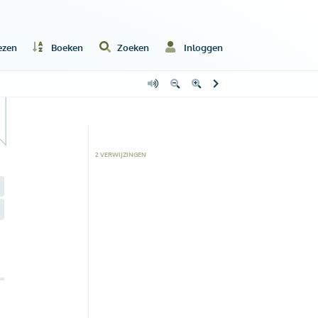
ezen
Boeken
Zoeken
Inloggen
2
VERWIJZING
EN