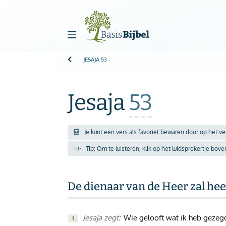
JESAJA
53
Welkom!
G
Gast
Jesaja
53
Start
Je kunt een vers als favoriet bewaren door op het v
Tip: Om te luisteren, klik op het luidsprekertje bov
Lezen
Zoeken
De dienaar van de Heer zal heel
Boek kiezen
Jesaja zegt:
Wie gelooft wat ik heb gezegd
1