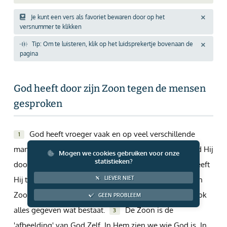
Giften via PayPal
Je kunt een vers als favoriet bewaren door op het
versnummer te klikken
Tip: Om te luisteren, klik op het luidsprekertje bovenaan de
pagina
God heeft door zijn Zoon tegen de mensen
gesproken
God heeft vroeger vaak en op veel verschillende
1
manieren tegen onze voorouders gesproken. Dat deed Hij
Mogen we cookies gebruiken voor onze
statistieken?
door de profeten. Maar nu, aan het eind van de tijd, heeft
Hij tegen óns gesproken door zijn Zoon.
Door zijn
LIEVER NIET
2
Zoon heeft Hij de wereld gemaakt. En Hij heeft Hem ook
GEEN PROBLEEM
alles gegeven wat bestaat.
De Zoon is de
3
'afbeelding' van God Zelf. In Hem zien we wie God is. In