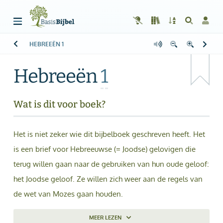
HEBREEËN
1
Welkom!
G
Gast
Hebreeën
1
Start
Lezen
Wat is dit voor boek?
Zoeken
Het is niet zeker wie dit bijbelboek geschreven heeft. Het
Boek kiezen
is een brief voor Hebreeuwse (= Joodse) gelovigen die
terug willen gaan naar de gebruiken van hun oude geloof:
Inloggen
het Joodse geloof. Ze willen zich weer aan de regels van
Help
de wet van Mozes gaan houden.
Info & Contact
MEER
LEZEN