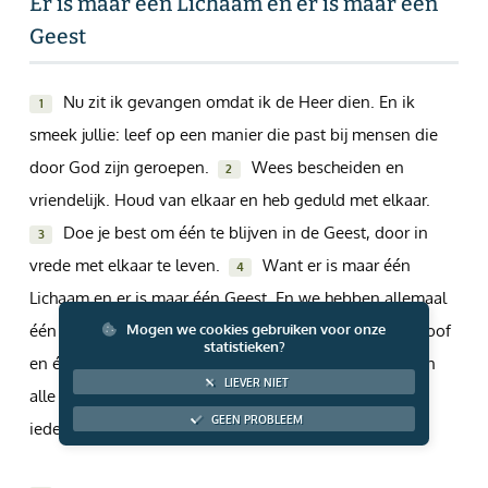
Er is maar één Lichaam en er is maar één
Giften via PayPal
Geest
Nu zit ik gevangen omdat ik de Heer dien. En ik
1
smeek jullie: leef op een manier die past bij mensen die
door God zijn geroepen.
Wees bescheiden en
2
vriendelijk. Houd van elkaar en heb geduld met elkaar.
Doe je best om één te blijven in de Geest, door in
3
vrede met elkaar te leven.
Want er is maar één
4
Lichaam en er is maar één Geest. En we hebben allemaal
één hoop en één roeping.
Er is één Heer, één geloof
Mogen we cookies gebruiken voor onze
5
statistieken?
en één doop.
En er is één God die de Vader is van
6
LIEVER NIET
alle mensen. Hij staat boven iedereen. Hij werkt door
GEEN PROBLEEM
iedereen heen en is in jullie allemaal.