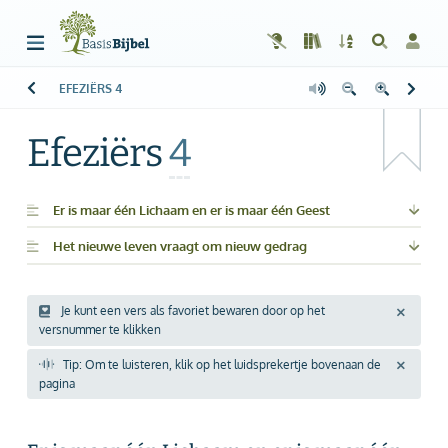
EFEZIËRS
4
Welkom!
G
Gast
Efeziërs
4
Start
Lezen
Er is maar één Lichaam en er is maar één Geest
Het nieuwe leven vraagt om nieuw gedrag
Zoeken
Boek kiezen
Je kunt een vers als favoriet bewaren door op het
versnummer te klikken
Inloggen
Tip: Om te luisteren, klik op het luidsprekertje bovenaan de
Help
pagina
Info & Contact