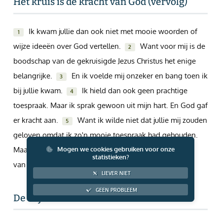
Het kruis is de kracht van God (vervolg)
Giften via PayPal
Ik kwam jullie dan ook niet met mooie woorden of
1
wijze ideeën over God vertellen.
Want voor mij is de
2
boodschap van de gekruisigde Jezus Christus het enige
belangrijke.
En ik voelde mij onzeker en bang toen ik
3
bij jullie kwam.
Ik hield dan ook geen prachtige
4
toespraak. Maar ik sprak gewoon uit mijn hart. En God gaf
er kracht aan.
Want ik wilde niet dat jullie mij zouden
5
geloven omdat ik zo'n mooie toespraak had gehouden.
Maar ik wilde dat jullie zouden geloven door de kracht
Mogen we cookies gebruiken voor onze
statistieken?
van God.
LIEVER NIET
GEEN PROBLEEM
De wijsheid van God