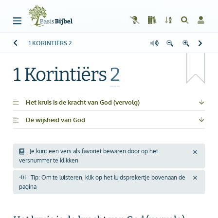
1 KORINTIËRS
2
Welkom!
G
Gast
1 Korintiërs
2
Start
Lezen
Het kruis is de kracht van God (vervolg)
De wijsheid van God
Zoeken
Boek kiezen
Je kunt een vers als favoriet bewaren door op het
versnummer te klikken
Inloggen
Tip: Om te luisteren, klik op het luidsprekertje bovenaan de
Help
pagina
Info & Contact