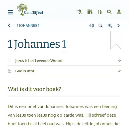
1 JOHANNES
1
Welkom!
G
Gast
1 Johannes
1
Start
Lezen
Jezus is het Levende Woord
God is licht
Zoeken
Boek kiezen
Wat is dit voor boek?
Inloggen
Dit is een brief van Johannes. Johannes was een leerling
Help
van Jezus toen Jezus nog op aarde was. Hij schreef deze
Info & Contact
brief toen hij al heel oud was. Hij is dezelfde Johannes die