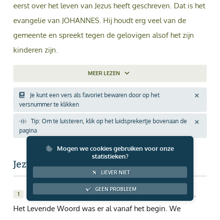
eerst over het leven van Jezus heeft geschreven. Dat is het
Giften via PayPal
evangelie van JOHANNES. Hij houdt erg veel van de
gemeente en spreekt tegen de gelovigen alsof het zijn
kinderen zijn.
MEER
LEZEN
Je kunt een vers als favoriet bewaren door op het
versnummer te klikken
Tip: Om te luisteren, klik op het luidsprekertje bovenaan de
pagina
Mogen we cookies gebruiken voor onze
statistieken?
Jezus is het Levende Woord
LIEVER NIET
GEEN PROBLEEM
We willen jullie vertellen over het Levende Woord.
1
Het Levende Woord was er al vanaf het begin. We