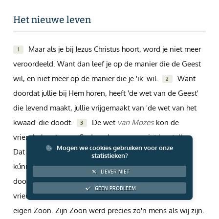
Giften via PayPal
Het nieuwe leven
Maar als je bij Jezus Christus hoort, word je niet meer
1
veroordeeld. Want dan leef je op de manier die de Geest
wil, en niet meer op de manier die je 'ik' wil.
Want
2
doordat jullie bij Hem horen, heeft 'de wet van de Geest'
die levend maakt, jullie vrijgemaakt van 'de wet van het
kwaad' die doodt.
De wet
van Mozes
kon de
3
vriendschap tussen God en de mensen niet herstellen.
Mogen we cookies gebruiken voor onze
Dat was onmogelijk doordat de mensen de wet niet
statistieken?
kúnnen gehoorzamen. Ze kunnen niet gehoorzamen,
LIEVER NIET
doordat het kwaad ín hen zit. Maar God kon de
GEEN PROBLEEM
vriendschap wél herstellen. Daarvoor stuurde Hij zijn
eigen Zoon. Zijn Zoon werd precies zo'n mens als wij zijn.