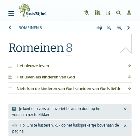
ROMEINEN
8
Welkom!
G
Gast
Romeinen
8
Start
Lezen
Het nieuwe leven
Het leven als kinderen van God
Zoeken
Niets kan de kinderen van God scheiden van Gods liefde
Boek kiezen
Inloggen
Je kunt een vers als favoriet bewaren door op het
versnummer te klikken
Help
Tip: Om te luisteren, klik op het luidsprekertje bovenaan de
pagina
Info & Contact