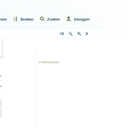
ezen
Boeken
Zoeken
Inloggen
4
VERWIJZING
EN