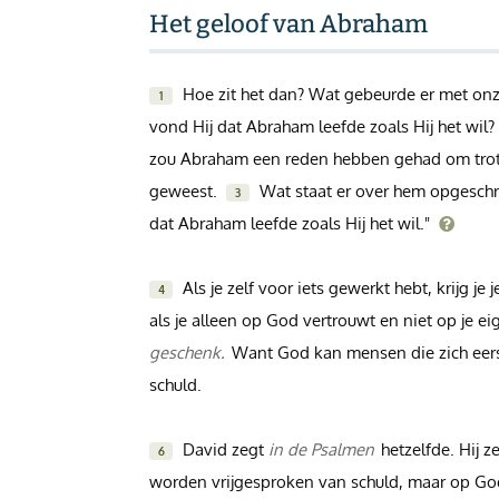
Het geloof van Abraham
Inloggen
Help
Hoe zit het dan? Wat gebeurde er met o
1
vond Hij dat Abraham leefde zoals Hij het wi
Info & Contact
zou Abraham een reden hebben gehad om trots 
geweest.
Wat staat er over hem opgesch
3
Giften via PayPal
dat Abraham leefde zoals Hij het wil."
Als je zelf voor iets gewerkt hebt, krijg je
4
als je alleen op God vertrouwt en niet op je ei
geschenk.
Want God kan mensen die zich eer
schuld.
David zegt
in de Psalmen
hetzelfde. Hij ze
6
worden vrijgesproken van schuld, maar op God