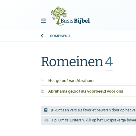
ROMEINEN
4
Welkom!
G
Gast
Romeinen
4
Start
Het geloof van Abraham
Abrahams geloof als voorbeeld voor ons
Lezen
Zoeken
Je kunt een vers als favoriet bewaren door op het v
Tip: Om te luisteren, klik op het luidsprekertje bov
Boek kiezen