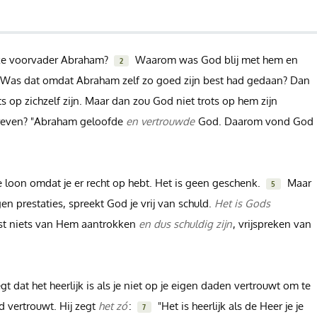
nze voorvader Abraham?
Waarom was God blij met hem en
2
l? Was dat omdat Abraham zelf zo goed zijn best had gedaan? Dan
op zichzelf zijn. Maar dan zou God niet trots op hem zijn
reven? "Abraham geloofde
en vertrouwde
God. Daarom vond God
 je loon omdat je er recht op hebt. Het is geen geschenk.
Maar
5
gen prestaties, spreekt God je vrij van schuld.
Het is Gods
st niets van Hem aantrokken
en dus schuldig zijn
, vrijspreken van
gt dat het heerlijk is als je niet op je eigen daden vertrouwt om te
 vertrouwt. Hij zegt
het zó
:
"Het is heerlijk als de Heer je je
7