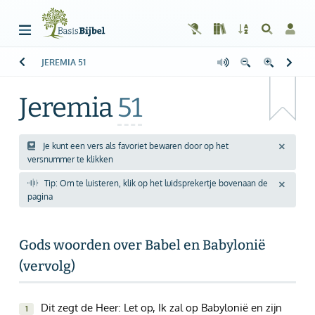
JEREMIA
51
Welkom!
G
Gast
Jeremia
51
Start
Lezen
Je kunt een vers als favoriet bewaren door op het
versnummer te klikken
Zoeken
Tip: Om te luisteren, klik op het luidsprekertje bovenaan de
pagina
Boek kiezen
Inloggen
Gods woorden over Babel en Babylonië
(vervolg)
Help
Info & Contact
Dit zegt de Heer: Let op, Ik zal op Babylonië en zijn
1