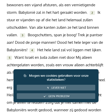
bewoners een vijand afsturen, als een vernietigende
Giften via PayPal
storm. Babylonië zal in het hart geraakt worden.
Ik
2
stuur er vijanden op af die het land helemaal zullen
uitschudden. Van alle kanten zullen ze het land binnen
vallen.
Boogschutters, span je boog! Trek je pantser
3
aan! Dood de jonge mannen! Dood het hele leger van de
Babyloniërs!
Het hele land zal vol liggen met lijken.
4
Want Israël en Juda zullen niet door Mij alleen
5
achtergelaten worden, zoals een vrouw alleen achterblijft
als haar man gestorven is. Want Ik ben de Heer van de
Mogen we cookies gebruiken voor onze
hemelse legers. Ik blijf voor hen zorgen, ook al zijn ze heel
statistieken?
erg schuldig door hun ongehoorzaamheid aan Mij, de
LIEVER NIET
Heilige God van Israël.
Vlucht uit Babel weg! Vlucht
6
GEEN PROBLEEM
om je leven te redden! Zorg dat je niet samen met de
Babyloniërs wordt gedood, wanneer zij gedood worden