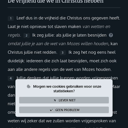
De vrijheid die we in Christus hebben
Giften via PayPal
Leef dus in de vrijheid die Christus ons gegeven heeft.
1
Laat je niet opnieuw tot slaven maken
van wetten en
regels
.
Ik zeg jullie: als jullie je laten besnijden
2
omdat jullie je aan de wet van Mozes willen houden
, kan
Christus jullie niet redden.
Ik zeg het nog eens heel
3
duidelijk: iedereen die zich laat besnijden, moet zich ook
aan alle andere regels van de wet van Mozes houden.
Jullie denken dat jullie kunnen worden vrijgesproken
4
van schuld door je aan de wet van Mozes te houden. Maar
Mogen we cookies gebruiken voor onze
statistieken?
dan hebben jullie niets aan Christus! Want Hij vergeeft
LIEVER NIET
niet omdat je dat verdient met je goede gedrag, maar
GEEN PROBLEEM
omdat je op Hem vertrouwt.
Maar door Gods Geest
5
weten wíj zeker dat we zullen worden vrijgesproken van