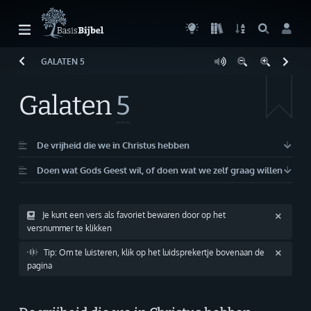
GALATEN
5
Welkom!
G
Gast
Galaten
5
Start
Lezen
De vrijheid die we in Christus hebben
Doen wat Gods Geest wil, of doen wat we zelf graag willen
Zoeken
Boek kiezen
Je kunt een vers als favoriet bewaren door op het
versnummer te klikken
Inloggen
Tip: Om te luisteren, klik op het luidsprekertje bovenaan de
Help
pagina
Info & Contact