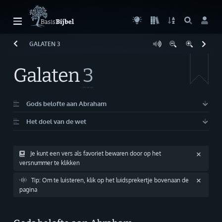
GALATEN
3
Welkom!
G
Gast
Galaten
3
Start
Lezen
Gods belofte aan Abraham
Het doel van de wet
Zoeken
Boek kiezen
Je kunt een vers als favoriet bewaren door op het
versnummer te klikken
Inloggen
Tip: Om te luisteren, klik op het luidsprekertje bovenaan de
Help
pagina
Info & Contact