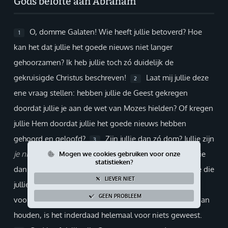
Gods belofte aan Abraham
Giften via PayPal
O, domme Galaten! Wie heeft jullie betoverd? Hoe
1
kan het dat jullie het goede nieuws niet langer
gehoorzamen? Ik heb jullie toch zó duidelijk de
gekruisigde Christus beschreven!
Laat mij jullie deze
2
ene vraag stellen: hebben jullie de Geest gekregen
doordat jullie je aan de wet van Mozes hielden? Of kregen
jullie Hem doordat jullie het goede nieuws hebben
gehoord en geloofd?
Zijn jullie dan zó dom? Jullie zijn
3
je nieuwe leven
begonnen met de Geest. Eindigen jullie
Mogen we cookies gebruiken voor onze
statistieken?
dan nu met het houden van regels?
Is alle ellende die
4
LIEVER NIET
jullie
vanwege het geloof
overkomen is, dan helemaal
GEEN PROBLEEM
voor niets geweest? Als jullie je nu weer aan de wet gaan
houden, is het inderdaad helemaal voor niets geweest.