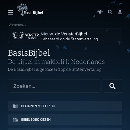
Advertentie
Welkom!
G
Gast
Nieuw:
de VensterBijbel
Gebaseerd op de Statenvertaling
Start
BasisBijbel
Lezen
De bijbel in makkelijk Nederlands
De BasisBijbel is gebaseerd op de Statenvertaling
Zoeken
Boek kiezen
Inloggen
BEGINNEN MET LEZEN
Help
BIJBELBOEK KIEZEN
Info & Contact